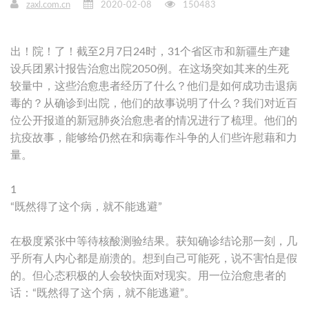
zaxl.com.cn
2020-02-08
150483
出！院！了！截至2月7日24时，31个省区市和新疆生产建
设兵团累计报告治愈出院2050例。在这场突如其来的生死
较量中，这些治愈患者经历了什么？他们是如何成功击退病
毒的？从确诊到出院，他们的故事说明了什么？我们对近百
位公开报道的新冠肺炎治愈患者的情况进行了梳理。他们的
抗疫故事，能够给仍然在和病毒作斗争的人们些许慰藉和力
量。
1
“既然得了这个病，就不能逃避”
在极度紧张中等待核酸测验结果。获知确诊结论那一刻，几
乎所有人内心都是崩溃的。想到自己可能死，说不害怕是假
的。但心态积极的人会较快面对现实。用一位治愈患者的
话：“既然得了这个病，就不能逃避”。