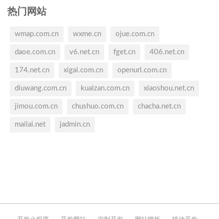
热门网站
wmap.com.cn
wxme.cn
ojue.com.cn
daoe.com.cn
v6.net.cn
fget.cn
406.net.cn
174.net.cn
xigai.com.cn
openurl.com.cn
diuwang.com.cn
kuaizan.com.cn
xiaoshou.net.cn
jimou.com.cn
chushuo.com.cn
chacha.net.cn
mailai.net
jadmin.cn