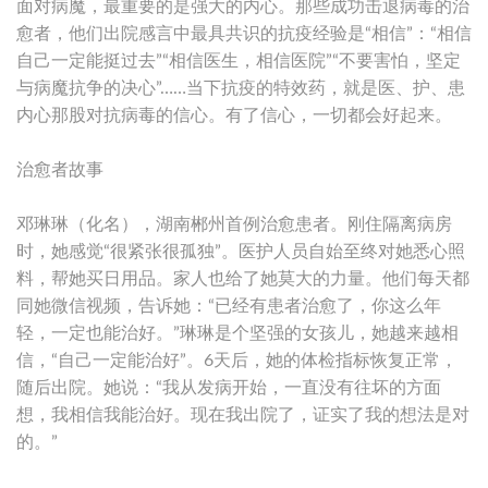
面对病魔，最重要的是强大的内心。那些成功击退病毒的治
愈者，他们出院感言中最具共识的抗疫经验是“相信”：“相信
自己一定能挺过去”“相信医生，相信医院”“不要害怕，坚定
与病魔抗争的决心”……当下抗疫的特效药，就是医、护、患
内心那股对抗病毒的信心。有了信心，一切都会好起来。
治愈者故事
邓琳琳（化名），湖南郴州首例治愈患者。刚住隔离病房
时，她感觉“很紧张很孤独”。医护人员自始至终对她悉心照
料，帮她买日用品。家人也给了她莫大的力量。他们每天都
同她微信视频，告诉她：“已经有患者治愈了，你这么年
轻，一定也能治好。”琳琳是个坚强的女孩儿，她越来越相
信，“自己一定能治好”。6天后，她的体检指标恢复正常，
随后出院。她说：“我从发病开始，一直没有往坏的方面
想，我相信我能治好。现在我出院了，证实了我的想法是对
的。”