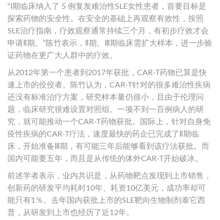
“I期临床纳入了 5 例复发难治性SLE女性患者，首要目标是
探索药物的安全性。在安全的基础上再观察有效性，按照
SLE治疗指南，疗效观察通常持续三个月，有初步疗效才会
申请Ⅱ期。”陈竹表示，Ⅱ期、Ⅲ期临床需扩大样本，进一步验
证药物在更广大人群中的疗效。
从2012年第一个患者到2017年获批，CAR-T药物已算是快
速上市的佼佼者。陈竹认为，CAR-T针对的很多难治性疾病
还没有标准治疗方案，研究样本量仍很小，且由于伦理问
题，临床研究很难设置对照组。一项不到一百例病人的研
究，就可能推动一个CAR-T药物获批。国际上，针对自身免
疫性疾病的CAR-T疗法，速度最快的药企已完成了Ⅱ期临
床，开始准备Ⅲ期，有可能三年后能够看到该疗法获批。而
国内可能要五年，而且是从传统的体外CAR-T开始破冰。
前述学者表示，业内共识是，从药物靶点发现到上市销售，
创新药的研发平均耗时10年、耗资10亿美元，成功率却可
能只有1％。去年国内获批上市的SLE靶向生物制剂泰它西
普，从研发到上市也经历了近12年。