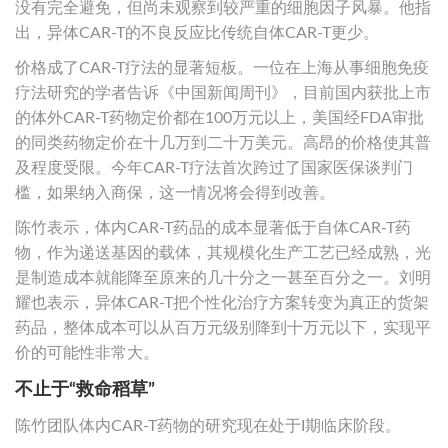
没有完全避免，但尚未观察到较严重的细胞因子风暴。他指
出，异体CAR-T的不良反应比传统自体CAR-T更少。
价格成了CAR-T疗法的显著短板。一位在上海从事细胞免疫
疗法研究的学者告诉《中国新闻周刊》，目前国内获批上市
的体外CAR-T药物定价都在100万元以上，美国经FDA审批
的同类药物定价在十几万到二十万美元。高昂的价格使其普
及程度受限。今年CAR-T疗法首次跨过了国家医保谈判门
槛，如果纳入商保，这一情况将会得到改善。
陈竹表示，体内CAR-T药品的成本显著低于自体CAR-T药
物，作为递送基因的载体，其规模化生产工艺已经成熟，光
是制造成本就能降至原来的几十分之一甚至百分之一。刘明
耀也表示，异体CAR-T把个性化治疗方案转变为真正的货架
药品，整体成本可以从百万元级别降到十万元以下，实现平
价的可能性非常大。
不止于“救命稻草”
陈竹团队体内CAR-T药物的研究现在处于I期临床阶段。