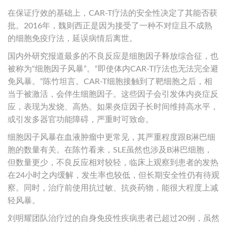
在保证疗效的基础上，CAR-T疗法的安全性决定了其能否获
批。2016年，魏则西正是因为接受了一种不对症且不成熟
的细胞免疫疗法，延误病情后离世。
国内外研究报道最多的不良反应是细胞因子释放综合征，也
被称为“细胞因子风暴”。“即使体内CAR-T疗法也无法完全避
免风暴。”陈竹坦言。CAR-T细胞接触到了靶细胞之后，相
当于被激活，会伴生细胞因子。这些因子会引发体内炎症反
应，表现为发烧、高热。如果炎症因子长时间维持高水平，
或引发多器官功能障碍，严重时可致命。
细胞因子风暴在血液肿瘤中更常见，其严重程度跟B淋巴细
胞的数量有关。在陈竹看来，SLE虽然也涉及B淋巴细胞，
但数量更少，不良反应相对较轻，临床上观察到患者的发热
在24小时之内缓解，发生率也较低，但长期安全性仍有待观
察。同时，治疗前使用抗过敏、抗炎药物，能很大程度上减
轻风暴。
刘明耀团队治疗过的自身免疫性疾病患者已超过20例，虽然