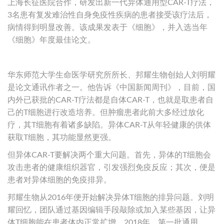
上海长征医院合作，研发出新一代异体通用型CAR-T疗法，
3名患有复发难治性自身免疫性疾病的患者接受该疗法后，
病情得到明显改善。该成果发表于《细胞》，并入选当年
《细胞》年度最佳论文。
华东师范大学生命医学研究所所长、邦耀生物创始人刘明耀
是论文通讯作者之一。他告诉《中国新闻周刊》，目前，国
内外已获批的CAR-T疗法都是自体CAR-T，也就是取患者自
己的T细胞进行改造培养。但肿瘤患者此前大多经过放化
疗，其T细胞有着诸多缺陷。异体CAR-T从年轻健康的供体
获取T细胞，其功能显然更强。
但异体CAR-T要解决两个重大问题。首先，异体的T细胞会
攻击患者的健康组织器官，引发强烈免疫反应；其次，便是
患者对异体细胞的免疫排异。
邦耀生物从2016年便开始解决异体T细胞的排异问题。刘明
耀回忆，团队通过基因编辑手段敲除或加入某些基因，让异
体T细胞能在患者体内正常扩增。2018年，第一批通用