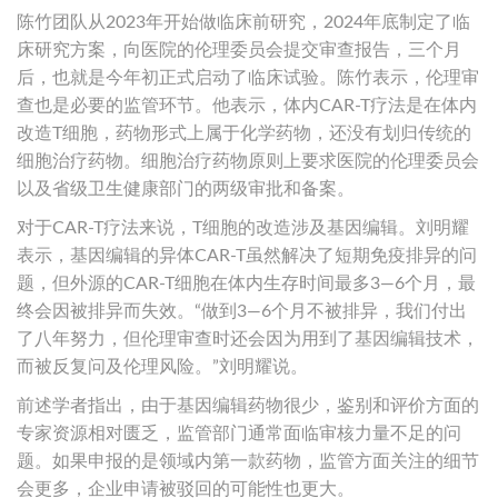
陈竹团队从2023年开始做临床前研究，2024年底制定了临
床研究方案，向医院的伦理委员会提交审查报告，三个月
后，也就是今年初正式启动了临床试验。陈竹表示，伦理审
查也是必要的监管环节。他表示，体内CAR-T疗法是在体内
改造T细胞，药物形式上属于化学药物，还没有划归传统的
细胞治疗药物。细胞治疗药物原则上要求医院的伦理委员会
以及省级卫生健康部门的两级审批和备案。
对于CAR-T疗法来说，T细胞的改造涉及基因编辑。刘明耀
表示，基因编辑的异体CAR-T虽然解决了短期免疫排异的问
题，但外源的CAR-T细胞在体内生存时间最多3—6个月，最
终会因被排异而失效。“做到3—6个月不被排异，我们付出
了八年努力，但伦理审查时还会因为用到了基因编辑技术，
而被反复问及伦理风险。”刘明耀说。
前述学者指出，由于基因编辑药物很少，鉴别和评价方面的
专家资源相对匮乏，监管部门通常面临审核力量不足的问
题。如果申报的是领域内第一款药物，监管方面关注的细节
会更多，企业申请被驳回的可能性也更大。