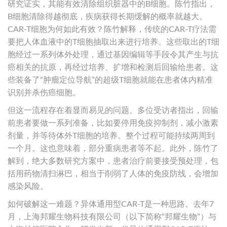
研究证实，其能有效清除组织脏器中的B细胞。陈竹指出，
B细胞清除得越彻底，疾病获得长期缓解的概率就越大。
CAR-T细胞为何如此有效？陈竹解释，传统的CAR-T疗法需
要把人体血液中的T细胞抽取出来进行培养。这些取出的T细
胞经过一系列体外处理，通过基因编辑等手段令其产生与抗
癌相关的抗原，再经过培养、扩增和检测后回输给患者。这
些装备了“肿瘤定位导航”的超级T细胞就能在患者体内精准
识别并杀伤癌细胞。
但这一流程存在着显而易见的问题。多位受访者指出，回输
前患者要做一系列准备，比如要停用免疫抑制剂，减小激素
剂量，并等待体外T细胞的培养。整个过程可能持续两周到
一个月。这也意味着，部分重病患者等不起。此外，陈竹了
解到，绝大多数研究方案中，患者治疗前要接受预处理，包
括用药物清扫淋巴，相当于削弱了人体的免疫防线，会增加
感染风险。
如何破解这一难题？异体通用型CAR-T是一种思路。去年7
月，上海邦耀生物科技有限公司（以下简称“邦耀生物”）与