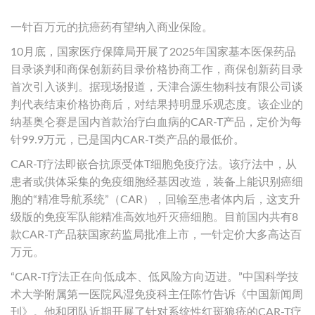
一针百万元的抗癌药有望纳入商业保险。
10月底，国家医疗保障局开展了2025年国家基本医保药品
目录谈判和商保创新药目录价格协商工作，商保创新药目录
首次引入谈判。据现场报道，天津合源生物科技有限公司谈
判代表结束价格协商后，对结果持明显乐观态度。该企业的
纳基奥仑赛是国内首款治疗白血病的CAR-T产品，定价为每
针99.9万元，已是国内CAR-T类产品的最低价。
CAR-T疗法即嵌合抗原受体T细胞免疫疗法。该疗法中，从
患者或供体采集的免疫细胞经基因改造，装备上能识别癌细
胞的“精准导航系统”（CAR），回输至患者体内后，这支升
级版的免疫军队能精准高效地歼灭癌细胞。目前国内共有8
款CAR-T产品获国家药监局批准上市，一针定价大多高达百
万元。
“CAR-T疗法正在向低成本、低风险方向迈进。”中国科学技
术大学附属第一医院风湿免疫科主任陈竹告诉《中国新闻周
刊》。他和团队近期开展了针对系统性红斑狼疮的CAR-T疗