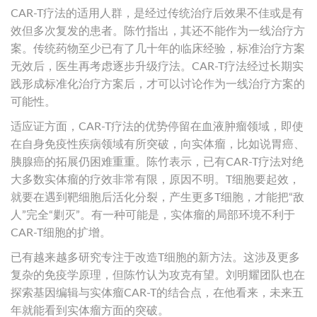
CAR-T疗法的适用人群，是经过传统治疗后效果不佳或是有
效但多次复发的患者。陈竹指出，其还不能作为一线治疗方
案。传统药物至少已有了几十年的临床经验，标准治疗方案
无效后，医生再考虑逐步升级疗法。CAR-T疗法经过长期实
践形成标准化治疗方案后，才可以讨论作为一线治疗方案的
可能性。
适应证方面，CAR-T疗法的优势停留在血液肿瘤领域，即使
在自身免疫性疾病领域有所突破，向实体瘤，比如说胃癌、
胰腺癌的拓展仍困难重重。陈竹表示，已有CAR-T疗法对绝
大多数实体瘤的疗效非常有限，原因不明。T细胞要起效，
就要在遇到靶细胞后活化分裂，产生更多T细胞，才能把“敌
人”完全“剿灭”。有一种可能是，实体瘤的局部环境不利于
CAR-T细胞的扩增。
已有越来越多研究专注于改造T细胞的新方法。这涉及更多
复杂的免疫学原理，但陈竹认为攻克有望。刘明耀团队也在
探索基因编辑与实体瘤CAR-T的结合点，在他看来，未来五
年就能看到实体瘤方面的突破。