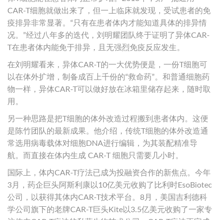
CAR-T细胞就做出来了，但一上临床就发现，受试患者的免
疫排异非常显著。“只有在患者体内才能知道具体的排异情
况。”经过八年多的迭代，刘明耀团队终于证明了异体CAR-
T在患者体内能免于排异，且无强烈免疫反应发生。
在刘明耀看来，异体CAR-T的一大优势便是，一份T细胞可
以在体外扩增，制备成百上千份的“救命药”。和普通细胞药
物一样，异体CAR-T可以做好放在冰箱里储存起来，随时取
用。
另一种思路是把T细胞的体外改造过程搬到患者体内。这便
是陈竹团队的最新成果。他介绍，传统T细胞的体外改造通
常选用病毒载体对细胞DNA进行编辑，为其装配精准导
航。而直接在体内生成 CAR-T 细胞只需要几小时。
国际上，体内CAR-T疗法已成为投融资合作的新焦点。今年
3月，药企巨头阿斯利康以10亿美元收购了比利时EsoBiotec
公司，以获得其体内CAR-T技术平台。8月，美国吉利德科
学公司旗下的老牌CAR-T巨头Kite以3.5亿美元收购了一家专