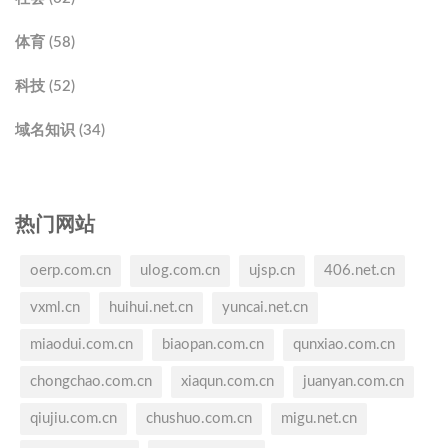
体育 (58)
科技 (52)
域名知识 (34)
热门网站
oerp.com.cn
ulog.com.cn
ujsp.cn
406.net.cn
vxml.cn
huihui.net.cn
yuncai.net.cn
miaodui.com.cn
biaopan.com.cn
qunxiao.com.cn
chongchao.com.cn
xiaqun.com.cn
juanyan.com.cn
qiujiu.com.cn
chushuo.com.cn
migu.net.cn