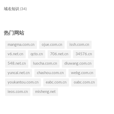
域名知识 (34)
热门网站
mangma.com.cn
ojue.com.cn
issh.com.cn
v6.net.cn
qcto.cn
706.net.cn
34576.cn
548.net.cn
luocha.com.cn
diuwang.com.cn
yuncai.net.cn
chashou.com.cn
webg.com.cn
youkantou.com.cn
eabc.com.cn
oabc.com.cn
ieos.com.cn
misheng.net