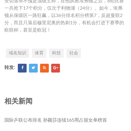
安切洛蒂不愧是顶级主帅，在他执教埃弗顿之后，8轮比赛
一共抢下17个积分，仅次于利物浦（24分）。如今，埃弗
顿从保级区一路狂飙，以36分排名积分榜第7，反超曼联2
分，而且只落后穆里尼奥的热刺1分，有机会打进下赛季的
欧联杯，甚至是欧冠！
域名知识
体育
科技
社会
转发:
相关新闻
国际乒联公布排名 孙颖莎连续165周占据女单榜首