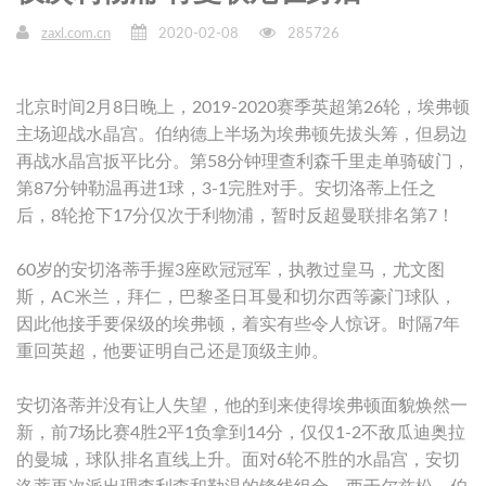
zaxl.com.cn
2020-02-08
285726
北京时间2月8日晚上，2019-2020赛季英超第26轮，埃弗顿
主场迎战水晶宫。伯纳德上半场为埃弗顿先拔头筹，但易边
再战水晶宫扳平比分。第58分钟理查利森千里走单骑破门，
第87分钟勒温再进1球，3-1完胜对手。安切洛蒂上任之
后，8轮抢下17分仅次于利物浦，暂时反超曼联排名第7！
60岁的安切洛蒂手握3座欧冠冠军，执教过皇马，尤文图
斯，AC米兰，拜仁，巴黎圣日耳曼和切尔西等豪门球队，
因此他接手要保级的埃弗顿，着实有些令人惊讶。时隔7年
重回英超，他要证明自己还是顶级主帅。
安切洛蒂并没有让人失望，他的到来使得埃弗顿面貌焕然一
新，前7场比赛4胜2平1负拿到14分，仅仅1-2不敌瓜迪奥拉
的曼城，球队排名直线上升。面对6轮不胜的水晶宫，安切