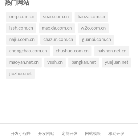
热门网站
oerp.com.cn
soao.com.cn
haoza.com.cn
issh.com.cn
maoxia.com.cn
w2o.com.cn
najiu.com.cn
chazun.com.cn
guanbi.com.cn
chongchao.com.cn
chushuo.com.cn
haishen.net.cn
maoyan.net.cn
vssh.cn
bangkan.net
yuejuan.net
jiuzhuo.net
开发小程序
开发网站
定制开发
网站模板
移动开发