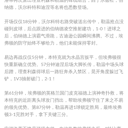
洛蒂再次派出理查利森和勒温的锋线组合，西于尔兹松，伯
纳德，沃尔科特和迪涅等名将也悉数登场。
开场仅仅18分钟，沃尔科特右路突破送出传中，勒温抢点没
碰到皮球，后点跟进的伯纳德凌空推射建功，1-0！进球之
后，伯纳德上演霸气滑跪，古迪逊公园瞬间沸腾。不过，埃
弗顿的防守始终不够给力，他们未能保持零封。
易边再战仅仅5分钟，本特克就为水晶宫扳平，但埃弗顿很
快重新确立优势。57分钟迪涅后场大脚长传，勒温中场头球
后蹭，理查利森得球后一路狂奔杀入禁区，晃开角度躲过飞
铲，1V3抽射破门，2-1！
第61分钟，埃弗顿的英格兰国门皮克福德上演神奇扑救，将
本特克的近距离头球攻门挡出，帮助埃弗顿守住了来之不易
的领先优势。第87分钟，勒温再进1球锁定胜局，最终埃弗
顿3-1完胜对手，拿下关键三分。