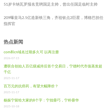
51岁卡纳瓦罗报名竞聘国足主帅，曾出任国足临时主帅
209曝皇马2.5亿造新铁三角，齐祖钦点2巨星，博格巴担任
指挥官
热点新闻
com和cn域名过期多久可 以再注册
2026-07-15
遭联合创始人百亿级减持后首个交易日，宁德时代市值蒸发超
千亿
2025-11-17
百万元的抗癌药，有望大幅降价？
2025-11-17
杨振宁留给大家的8个字：宁拙毋巧，宁朴毋华
2025-10-18