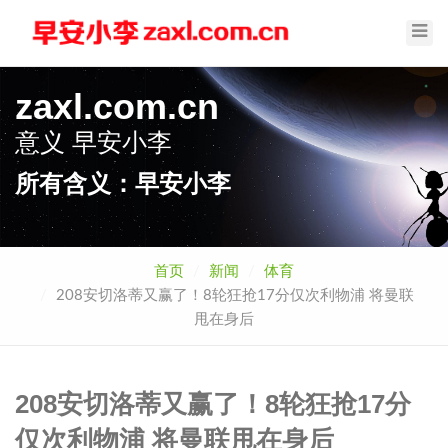
Toggl
Navig
zaxl.com.cn
意义
早安小李
所有含义：早安小李
首页
新闻
体育
208安切洛蒂又赢了！8轮狂抢17分仅次利物浦 将曼联
甩在身后
208安切洛蒂又赢了！8轮狂抢17分
仅次利物浦 将曼联甩在身后