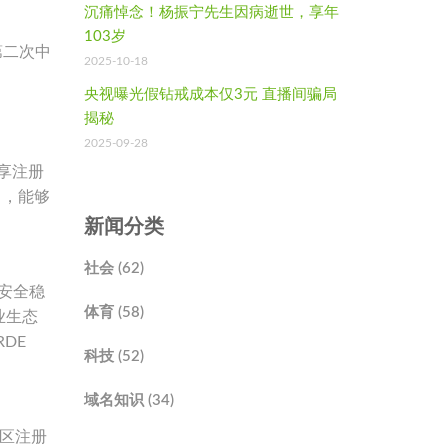
沉痛悼念！杨振宁先生因病逝世，享年
103岁
续第二次中
2025-10-18
央视曝光假钻戒成本仅3元 直播间骗局
揭秘
2025-09-28
、
共享注册
），能够
新闻分类
社会 (62)
的安全稳
体育 (58)
业生态
DE
科技 (52)
域名知识 (34)
地区注册