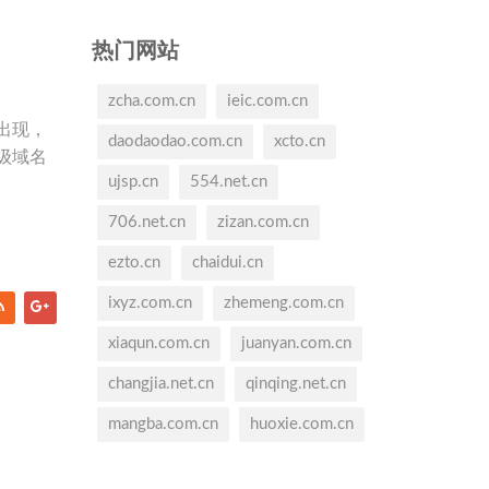
热门网站
zcha.com.cn
ieic.com.cn
出现，
daodaodao.com.cn
xcto.cn
级域名
ujsp.cn
554.net.cn
706.net.cn
zizan.com.cn
ezto.cn
chaidui.cn
ixyz.com.cn
zhemeng.com.cn
xiaqun.com.cn
juanyan.com.cn
changjia.net.cn
qinqing.net.cn
mangba.com.cn
huoxie.com.cn