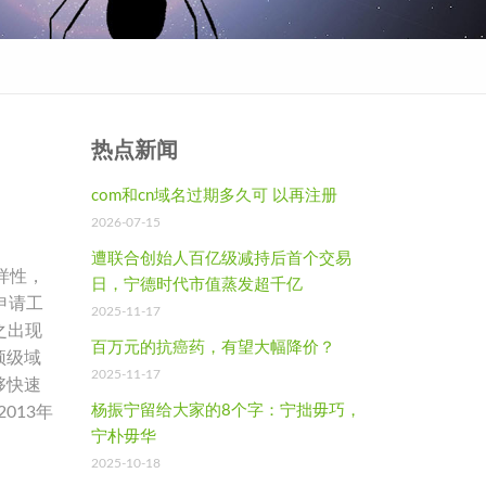
热点新闻
com和cn域名过期多久可 以再注册
2026-07-15
遭联合创始人百亿级减持后首个交易
多样性，
日，宁德时代市值蒸发超千亿
申请工
2025-11-17
随之出现
百万元的抗癌药，有望大幅降价？
顶级域
2025-11-17
够快速
杨振宁留给大家的8个字：宁拙毋巧，
013年
宁朴毋华
2025-10-18