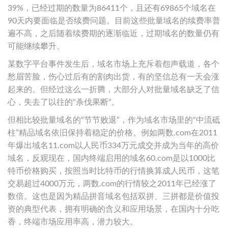
39%，已经过期的数量为86411个，且还有69865个域名在
90天内要面临是否续费问题。目前这些批量域名的续费率普
遍不高，之后随着续费期的逐渐临近，过期域名的数量仍有
可能继续攀升。
某数字平台事件发生后，域名市场上充斥着怨声载道，各个
愁眉苦脸，伤心过后有的割肉出货，有的坚信总有一天会涨
起来的。但经过这么一折腾，大部分人对批量域名缺乏了信
心，失去了以往的“杀伐果断”。
但相比较批量域名的“节节败退”，作为域名市场里的“中流砥
柱”精品域名依旧保持着稳定的价格。例如两数.com在2011
年爆出域名11.com以人民币334万元成交并成为当年的高价
域名，反观现在，国内终端启用的域名60.com是以1000比
特币价格购买，按照当时比特币的行情换算成人民币，这笔
交易超过4000万元，两数.com的行情较之2011年已经涨了
数倍。这也是因为精品拼音域名包括双拼、三拼都是价值投
资的典型代表，拥有明确的含义和应用场景，在国内十分吃
香，终端市场应用率高，潜力较大。