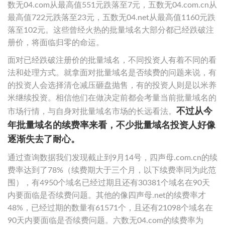
数无04.com从最高值551元跌落至7元，五数无04.com.cn从
最高值722元跌落至23元，五数无04.net从最高值1160元跌
落至102元。这些曾经火热的批量域名大部分都已经跌破注
册价，将面临归零的命运。
面对已经跌破注册价的批量域名，不同投资人有着不同的看
法和处理方式。就拿面对批量域名是否续费的问题来说，有
的投资人会选择清仓减压砸盘抛售，有的投资人则是以米养
米继续投资。相信他们在做决定前都会考量当前批量域名的
不过从今
市场行情，与自身对批量域名市场的长远看法。
年批量域名的续费率来看，不少批量域名投资人好像
逐渐失去了耐心。
通过查询数据我们发现截止到9月14号，四声母.com.cn的续
费率达到了78%（续费期大于三个月，以下续费率同为此范
围），有4950个域名已经过期且还有30381个域名在90天
内要面临是否续费问题。其他的像四声母.net的续费率才
48%，已经过期的数量有61571个，且还有21098个域名在
90天内要面临是否续费问题。六数无04.com的续费率为