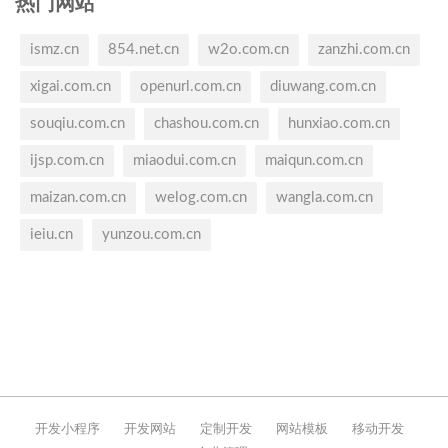
热门网站
ismz.cn
854.net.cn
w2o.com.cn
zanzhi.com.cn
xigai.com.cn
openurl.com.cn
diuwang.com.cn
souqiu.com.cn
chashou.com.cn
hunxiao.com.cn
ijsp.com.cn
miaodui.com.cn
maiqun.com.cn
maizan.com.cn
welog.com.cn
wangla.com.cn
ieiu.cn
yunzou.com.cn
开发小程序
开发网站
定制开发
网站模板
移动开发