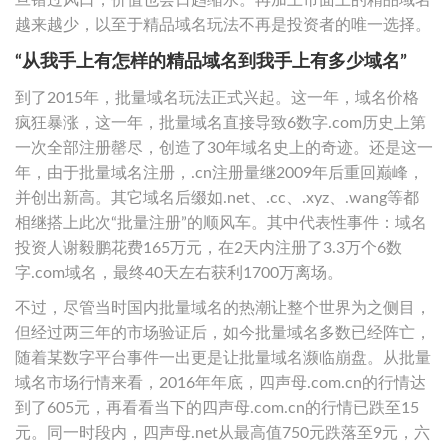
越来越少，以至于精品域名玩法不再是投资者的唯一选择。
“从我手上有怎样的精品域名到我手上有多少域名”
到了2015年，批量域名玩法正式兴起。这一年，域名价格
疯狂暴涨，这一年，批量域名直接导致6数字.com历史上第
一次全部注册罄尽，创造了30年域名史上的奇迹。还是这一
年，由于批量域名注册，.cn注册量继2009年后重回巅峰，
并创出新高。其它域名后缀如.net、.cc、.xyz、.wang等都
相继搭上此次“批量注册”的顺风车。其中代表性事件：域名
投资人谢毅鹏花费165万元，在2天内注册了3.3万个6数
字.com域名，最终40天左右获利1700万离场。
不过，尽管当时国内批量域名的热潮让整个世界为之侧目，
但经过两三年的市场验证后，如今批量域名多数已经阵亡，
随着某数字平台事件一出更是让批量域名濒临崩盘。从批量
域名市场行情来看，2016年年底，四声母.com.cn的行情达
到了605元，再看看当下的四声母.com.cn的行情已跌至15
元。同一时段内，四声母.net从最高值750元跌落至9元，六