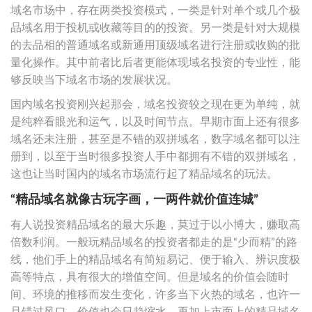
域名市场中，存在两类投资模式，一类是针对单个或几个极
品域名用于投机或收藏等目的的投资。另一类是针对大规模
的去品相的普通域名或新通用顶级域名进行注册或收购的批
量化操作。其中前者比后者更能体现域名投资的专业性，能
够反映当下域名市场的发展状况。
国内域名投资刚兴起那会，域名投资较之现在更为单纯，就
是纯粹看眼光和运气，以及时间节点。早期市面上还有很多
域名还未注册，甚至是不错的双拼域名，数字域名都可以注
册到，以至于当时很多投资人手中都拥有不错的双拼域名，
这也让当时国内的域名市场流行起了精品域名的玩法。
“精品域名就像古玩字画，一两件就价值连城”
有人说投资精品域名的最大乐趣，莫过于以小博大，赚取高
倍数利润。一般玩精品域名的投资者都走的是“少而精”的路
线，他们手上的精品域名有简短易记、便于输入、辨识度极
高等特点，具有很大的增值空间。但是域名的价值会随时
间、环境的推移而发生变化，许多当下火热的域名，也许一
旦错过风口，价值也会日趋缩水。再加上市面上的精品域名